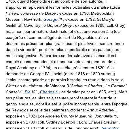
1786, quand Reynolds est au comble de son autorité. Il
s’approprie rapidement les formules picturales du maître (
Eliza
Farren, comtesse de Derby
, exposé en 1790, Metropolitan
Museum, New York;
George
III
, exposé en 1792, St Mary’s
Guildhall, Coventry; le
Général Grey
, exposé en 1795, coll. Grey)
mais non leur armature doctrinale, et c’est une version à la fois
exagérée et comme allégée de l’art de Reynolds qu’il va
désormais présenter: plus gracieuse et plus frivole, sans retenue
dans la virtuosité, peut-être plus superficielle mais pas toujours
moins suggestive. Sa carrière se déroule avec aisance. Il est
comblé de commandes et d’honneurs, devient membre de la
Royal Academy en 1794, en est élu président en 1820. À la
demande de George IV, il peint (entre 1818 et 1820 surtout)
l’éblouissante galerie de portraits historiques réunie dans la salle
Waterloo du château de Windsor (
L’Archiduc Charles
,
Le Cardinal
Consalvi
,
Pie
VII
,
Charles
X
, ce dernier peint en 1825, etc.). Mais
ses peintures les plus saisissantes représentent la fleur de la
gentry anglaise, dont il a été le poète incomparable, entre l’époque
de Reynolds et celle des peintres victoriens:
Arthur Atherley
,
exposé en 1792 (Los Angeles County Museum);
John Allnutt
,
exposé en 1799 (coll. Sydney Egerton);
Lord Charles Stewart
,
exposé en 1813 (coll. du marquis de Londonderry);
Wellington
,