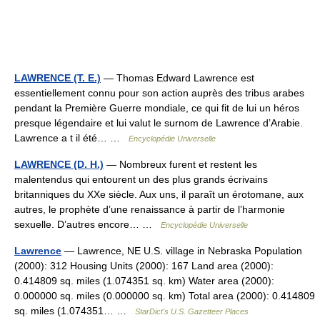
LAWRENCE (T. E.)
— Thomas Edward Lawrence est
essentiellement connu pour son action auprès des tribus arabes
pendant la Première Guerre mondiale, ce qui fit de lui un héros
presque légendaire et lui valut le surnom de Lawrence d’Arabie.
Lawrence a t il été… …
Encyclopédie Universelle
LAWRENCE (D. H.)
— Nombreux furent et restent les
malentendus qui entourent un des plus grands écrivains
britanniques du XXe siècle. Aux uns, il paraît un érotomane, aux
autres, le prophète d’une renaissance à partir de l’harmonie
sexuelle. D’autres encore… …
Encyclopédie Universelle
Lawrence
— Lawrence, NE U.S. village in Nebraska Population
(2000): 312 Housing Units (2000): 167 Land area (2000):
0.414809 sq. miles (1.074351 sq. km) Water area (2000):
0.000000 sq. miles (0.000000 sq. km) Total area (2000): 0.414809
sq. miles (1.074351… …
StarDict's U.S. Gazetteer Places