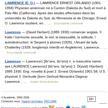
LAWRENCE (E. O.)
— LAWRENCE ERNEST ORLANDO (1901
1958) Physicien américain né à Canton (Dakota du Sud) et mort à
Palo Alto (Californie). Après des études effectuées dans les
universités du Dakota du Sud, du Minnesota et de Chicago, Ernest
O. Lawrence soutient, en… …
Encyclopédie Universelle
Lawrence
— (David Herbert) (1885 1930) romancier anglais. Il
traite l harmonie sexuelle, le viol, la bisexualité, la solitude, l
autodestruction: le Serpent à plumes (1926), l Amant de lady
Chatterley (1928, longtemps interdit en Angleterre). Lawrence… …
Encyclopédie Universelle
Lawrence
— Lawrence1 [lôr′əns, lär′əns] n. a masculine name:
see LAURENCE Lawrence2 [lôr′əns, lär′əns] 1. D(avid) H(erbert)
1885 1930; Eng. novelist & poet 2. Ernest O(rlando) 1901 58; U.S.
physicist 3. Gertrude (born Gertrud Alexandra Dagmar
Lawrence… …
English World dictionary
© Academic, 2000-2026
18+
Contactez-nous:
Support technique
,
RÉCLAME
Dictionnaires exportation
, créé sur PHP,
Joomla,
Drupal,