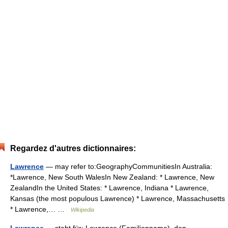
Regardez d'autres dictionnaires:
Lawrence
— may refer to:GeographyCommunitiesIn Australia:
*Lawrence, New South WalesIn New Zealand: * Lawrence, New
ZealandIn the United States: * Lawrence, Indiana * Lawrence,
Kansas (the most populous Lawrence) * Lawrence, Massachusetts
* Lawrence,… …
Wikipedia
Lawrence
— steht für: Lawrence (Familienname), den