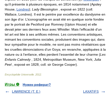
qu’il présente à plusieurs époques, en 1814 notamment (Apsley
House,
Londres
);
Lady Blessington
, exposé en 1822 (coll.
Wallace, Londres). Il est le peintre par excellence du dandysme en
son âge d’or. L’iconographie en avait été en quelque sorte fondée
par le portrait de Peckford par Romney (Upton House) et elle
devait jeter ses derniers feux avec Whistler. Mais l’efficacité d’un
tel art est liée à ses artifices mêmes. Les conventions artistiques,
mimant les conventions sociales, produisent des images qui, dans
leur sympathie pour le modèle, ne sont pas moins révélatrices que
les cruelles dénonciations d’un Goya; en revanche, appliquées à la
nature ou à l’enfance, elles perdent l’essentiel de leur charme (
Les
Enfants Calmedy
, 1824, Metropolitan Museum, New York;
Julia
Peel
, exposé en 1828, coll. sir George Cooper).
Encyclopédie Universelle
.
2012
.
Игры ⚽
Нужен реферат?
LAWRENCE (T. E.)
LAXATIFS