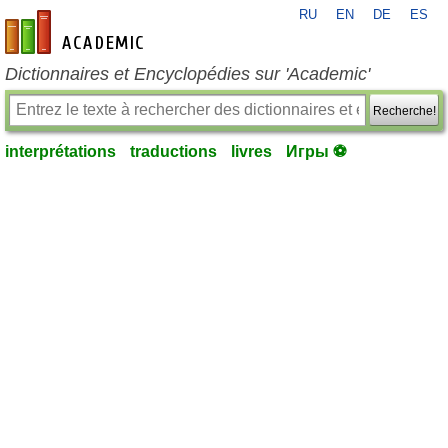
RU
EN
DE
ES
fr-academic.com
Dictionnaires et Encyclopédies sur 'Academic'
Recherche!
interprétations
traductions
livres
Игры ⚽